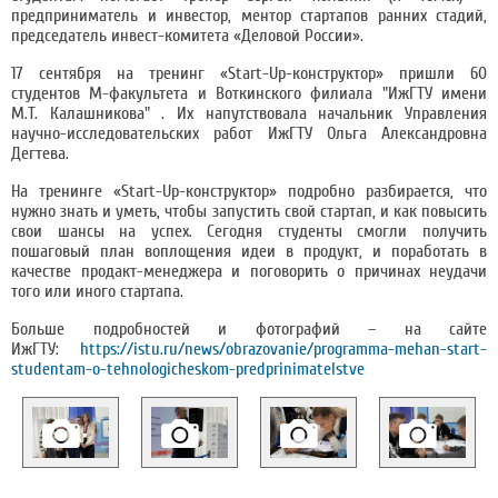
предприниматель и инвестор, ментор стартапов ранних стадий,
председатель инвест-комитета «Деловой России».
17 сентября на тренинг «Start-Up-конструктор» пришли 60
студентов М-факультета и Воткинского филиала "ИжГТУ имени
М.Т. Калашникова" . Их напутствовала начальник Управления
научно-исследовательских работ ИжГТУ Ольга Александровна
Дегтева.
На тренинге «Start-Up-конструктор» подробно разбирается, что
нужно знать и уметь, чтобы запустить свой стартап, и как повысить
свои шансы на успех. Сегодня студенты смогли получить
пошаговый план воплощения идеи в продукт, и поработать в
качестве продакт-менеджера и поговорить о причинах неудачи
того или иного стартапа.
Больше подробностей и фотографий – на сайте
ИжГТУ:
https://istu.ru/news/obrazovanie/programma-mehan-start-
studentam-o-tehnologicheskom-predprinimatelstve