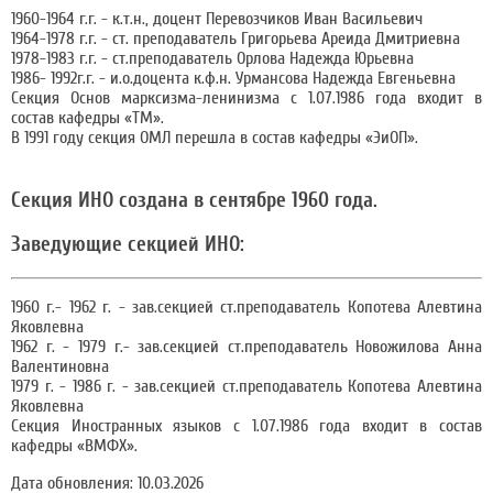
1960-1964 г.г. - к.т.н., доцент Перевозчиков Иван Васильевич
1964-1978 г.г. - ст. преподаватель Григорьева Ареида Дмитриевна
1978-1983 г.г. - ст.преподаватель Орлова Надежда Юрьевна
1986- 1992г.г. - и.о.доцента к.ф.н. Урмансова Надежда Евгеньевна
Секция Основ марксизма-ленинизма с 1.07.1986 года входит в
состав кафедры «ТМ».
В 1991 году секция ОМЛ перешла в состав кафедры «ЭиОП».
Секция ИНО создана в сентябре 1960 года.
Заведующие секцией ИНО:
1960 г.- 1962 г. - зав.секцией ст.преподаватель Копотева Алевтина
Яковлевна
1962 г. - 1979 г.- зав.секцией ст.преподаватель Новожилова Анна
Валентиновна
1979 г. - 1986 г. - зав.секцией ст.преподаватель Копотева Алевтина
Яковлевна
Секция Иностранных языков с 1.07.1986 года входит в состав
кафедры «ВМФХ».
Дата обновления: 10.03.2026