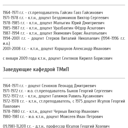
1964-1971 г.г. - ст.преподаватель Гайсин Гаяз Гайсинович
1971-1978 г.г. - к.т.н., доцент Бездомников Виктор Сергеевич
1978-1985 г.г. - к.т.н., доцент Малыгин Юрий Дмитриевич
1985-1987 г.г. - к.т.н., доцент Уразбахтин Фёдор Асхатович
1987-1994 г.г. - к.т.н., доцент Якимович Борис Анатольевич
1994-2001 г.г. - доцент Стерхов Виталий Николаевич (1994-1996 г.г.
и.о.)
2001-2008 г.г. - к.т.н., доцент Коршунов Александр Иванович
с января 2009 года к.т.н., доцент Сентяков Кирилл Борисович
Заведующие кафедрой ТМиП
1964-1971 г.г. - доцент Сенюков Леонард Дмитриевич
1971-1972 г.г. - и.о. ст.преподаватель Быков Георгий Сергеевич
1972-1972 г.г. - к.т.н., доцент Галимов Равиль Хусаинович
1972-1978 г.г. - к.т.н., ст.преподаватель, с 1975 доцент Исупов Георгий
Павлович
1978-1980 г.г. - к.т.н., доцент Черных Виктор Иванович
1980-1981 г.г. - и.о. к.т.н., доцент Моисеев Иван Петрович
09.1981-11.2011 г.г. - д.т.н., профессор Юсупов Георгий Хозевич