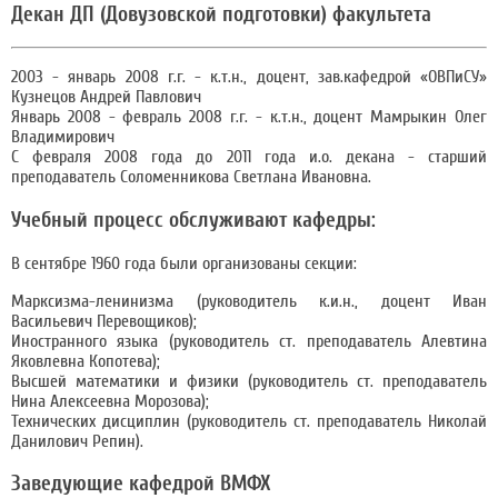
Декан ДП (Довузовской подготовки) факультета
2003 - январь 2008 г.г. - к.т.н., доцент, зав.кафедрой «ОВПиСУ»
Кузнецов Андрей Павлович
Январь 2008 - февраль 2008 г.г. - к.т.н., доцент Мамрыкин Олег
Владимирович
С февраля 2008 года до 2011 года и.о. декана - старший
преподаватель Соломенникова Светлана Ивановна.
Учебный процесс обслуживают кафедры:
В сентябре 1960 года были организованы секции:
Марксизма-ленинизма (руководитель к.и.н., доцент Иван
Васильевич Перевощиков);
Иностранного языка (руководитель ст. преподаватель Алевтина
Яковлевна Копотева);
Высшей математики и физики (руководитель ст. преподаватель
Нина Алексеевна Морозова);
Технических дисциплин (руководитель ст. преподаватель Николай
Данилович Репин).
Заведующие кафедрой ВМФХ