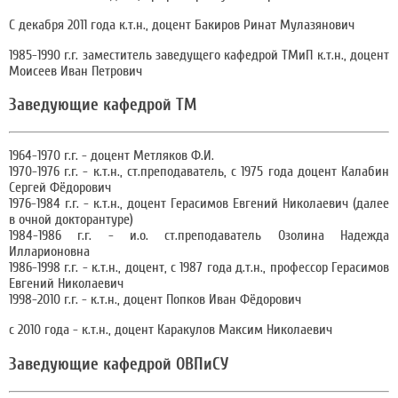
С декабря 2011 года к.т.н., доцент Бакиров Ринат Мулазянович
1985-1990 г.г. заместитель заведущего кафедрой ТМиП к.т.н., доцент
Моисеев Иван Петрович
Заведующие кафедрой ТМ
1964-1970 г.г. - доцент Метляков Ф.И.
1970-1976 г.г. - к.т.н., ст.преподаватель, с 1975 года доцент Калабин
Сергей Фёдорович
1976-1984 г.г. - к.т.н., доцент Герасимов Евгений Николаевич (далее
в очной докторантуре)
1984-1986 г.г. - и.о. ст.преподаватель Озолина Надежда
Илларионовна
1986-1998 г.г. - к.т.н., доцент, с 1987 года д.т.н., профессор Герасимов
Евгений Николаевич
1998-2010 г.г. - к.т.н., доцент Попков Иван Фёдорович
с 2010 года - к.т.н., доцент Каракулов Максим Николаевич
Заведующие кафедрой ОВПиСУ