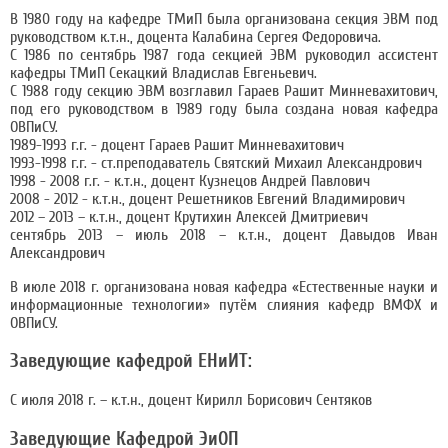
В 1980 году на кафедре ТМиП была организована секция ЭВМ под
руководством к.т.н., доцента Калабина Сергея Федоровича.
С 1986 по сентябрь 1987 года секцией ЭВМ руководил ассистент
кафедры ТМиП Секацкий Владислав Евгеньевич.
С 1988 году секцию ЭВМ возглавил Гараев Рашит Минневахитович,
под его руководством в 1989 году была создана новая кафедра
ОВПиСУ.
1989-1993 г.г. - доцент Гараев Рашит Минневахитович
1993-1998 г.г. - ст.преподаватель Святский Михаил Александрович
1998 - 2008 г.г. - к.т.н., доцент Кузнецов Андрей Павлович
2008 - 2012 - к.т.н., доцент Решетников Евгений Владимирович
2012 – 2013 – к.т.н., доцент Крутихин Алексей Дмитриевич
сентябрь 2013 – июль 2018 – к.т.н., доцент Давыдов Иван
Александрович
В июле 2018 г. организована новая кафедра «Естественные науки и
информационные технологии» путём слияния кафедр ВМФХ и
ОВПиСУ.
Заведующие кафедрой ЕНиИТ:
С июля 2018 г. – к.т.н., доцент Кирилл Борисович Сентяков
Заведующие Кафедрой ЭиОП