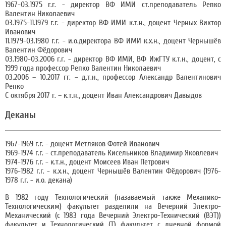
1967-03.1975 г.г. - директор ВФ ИМИ ст.преподаватель Репко
Валентин Николаевич
03.1975-11.1979 г.г. - директор ВФ ИМИ к.т.н., доцент Черных Виктор
Иванович
11.1979-03.1980 г.г. - и.о.директора ВФ ИМИ к.х.н., доцент Чернышёв
Валентин Фёдорович
03.1980-03.2006 г.г. - директор ВФ ИМИ, ВФ ИжГТУ к.т.н., доцент, с
1999 года профессор Репко Валентин Николаевич
03.2006 – 10.2017 гг. – д.т.н., профессор Александр Валентинович
Репко
С октября 2017 г. – к.т.н., доцент Иван Александрович Давыдов
Деканы
1967-1969 г.г. - доцент Метляков Фотей Иванович
1969-1974 г.г. - ст.преподаватель Кисельников Владимир Яковлевич
1974-1976 г.г. - к.т.н., доцент Моисеев Иван Петрович
1976-1982 г.г. - к.х.н., доцент Чернышёв Валентин Фёдорович (1976-
1978 г.г. - и.о. декана)
В 1982 году Технологический (назаваемый также Механико-
Технологическим) факультет разделили на Вечерний Электро-
Механический (с 1983 года Вечерний Электро-Технический (ВЭТ))
факультет и Технологический (Т) факультет с дневной формой