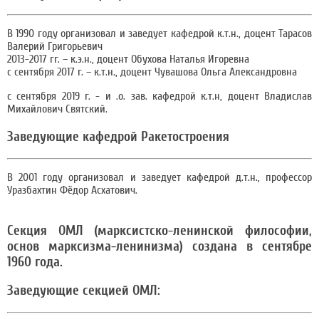
В 1990 году организовал и заведует кафедрой к.т.н., доцент Тарасов
Валерий Григорьевич
2013-2017 гг. – к.э.н., доцент Обухова Наталья Игоревна
с сентября 2017 г. – к.т.н., доцент Чувашова Ольга Александровна
с сентября 2019 г. - и .о. зав. кафедрой к.т.н, доцент Владислав
Михайлович Святский.
Заведующие кафедрой Ракетостроения
В 2001 году организовал и заведует кафедрой д.т.н., профессор
Уразбахтин Фёдор Асхатович.
Секция ОМЛ (марксистско-ленинской философии,
основ марксизма-ленинизма) создана в сентябре
1960 года.
Заведующие секцией ОМЛ: