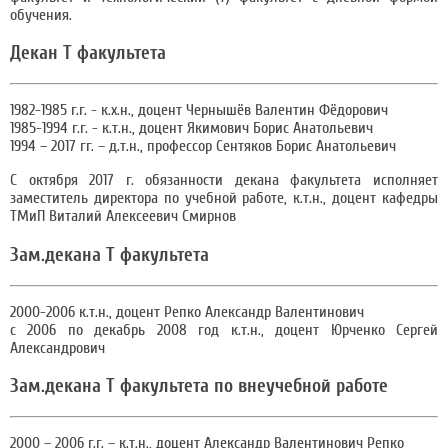
обучения.
Декан Т факультета
1982-1985 г.г. - к.х.н., доцент Чернышёв Валентин Фёдорович
1985-1994 г.г. - к.т.н., доцент Якимович Борис Анатольевич
1994 – 2017 гг. – д.т.н., профессор Сентяков Борис Анатольевич
C октября 2017 г. обязанности декана факультета исполняет
заместитель директора по учебной работе, к.т.н., доцент кафедры
ТМиП Виталий Алексеевич Смирнов
Зам.декана Т факультета
2000-2006 к.т.н., доцент Репко Александр Валентинович
с 2006 по декабрь 2008 год к.т.н., доцент Юрченко Сергей
Александрович
Зам.декана Т факультета по внеучебной работе
2000 – 2006 г.г. – к.т.н., доцент Александр Валентинович Репко