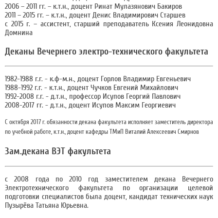
2006 – 2011 гг. – к.т.н., доцент Ринат Мулазянович Бакиров
2011 – 2015 гг. – к.т.н., доцент Денис Владимирович Старшев
с 2015 г. – ассистент, старший преподаватель Ксения Леонидовна
Домнина
Деканы Вечернего электро-технического факультета
1982-1988 г.г. - к.ф-м.н., доцент Горлов Владимир Евгеньевич
1988-1992 г.г. - к.т.н., доцент Чучков Евгений Михайлович
1992-2008 г.г. - д.т.н., профессор Исупов Георгий Павлович
2008-2017 гг. - д.т.н., доцент Исупов Максим Георгиевич
C октября 2017 г. обязанности декана факультета исполняет заместитель директора
по учебной работе, к.т.н., доцент кафедры ТМиП Виталий Алексеевич Смирнов
Зам.декана ВЭТ факультета
с 2008 года по 2010 год заместителем декана Вечернего
Электротехнического факультета по организации целевой
подготовки специалистов была доцент, кандидат технических наук
Пузырёва Татьяна Юрьевна.