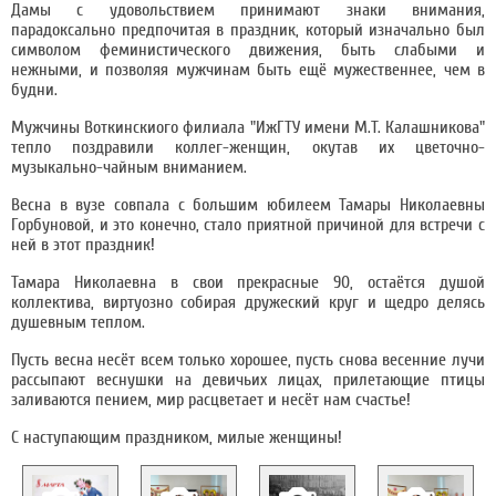
Дамы с удовольствием принимают знаки внимания,
парадоксально предпочитая в праздник, который изначально был
символом феминистического движения, быть слабыми и
нежными, и позволяя мужчинам быть ещё мужественнее, чем в
будни.
Мужчины Воткинскиого филиала "ИжГТУ имени М.Т. Калашникова"
тепло поздравили коллег-женщин, окутав их цветочно-
музыкально-чайным вниманием.
Весна в вузе совпала с большим юбилеем Тамары Николаевны
Горбуновой, и это конечно, стало приятной причиной для встречи с
ней в этот праздник!
Тамара Николаевна в свои прекрасные 90, остаётся душой
коллектива, виртуозно собирая дружеский круг и щедро делясь
душевным теплом.
Пусть весна несёт всем только хорошее, пусть снова весенние лучи
рассыпают веснушки на девичьих лицах, прилетающие птицы
заливаются пением, мир расцветает и несёт нам счастье!
С наступающим праздником, милые женщины!