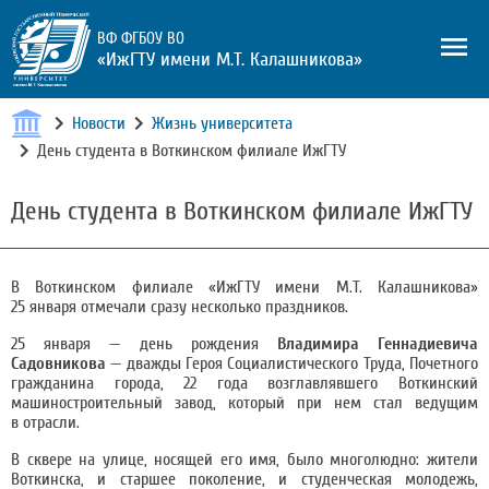
ВФ ФГБОУ ВО
«ИжГТУ имени М.Т. Калашникова»
Новости
Жизнь университета
День студента в Воткинском филиале ИжГТУ
День студента в Воткинском филиале ИжГТУ
В Воткинском филиале «ИжГТУ имени М.Т. Калашникова»
25 января отмечали сразу несколько праздников.
25 января — день рождения
Владимира Геннадиевича
Садовникова
— дважды Героя Социалистического Труда, Почетного
гражданина города, 22 года возглавлявшего Воткинский
машиностроительный завод, который при нем стал ведущим
в отрасли.
В сквере на улице, носящей его имя, было многолюдно: жители
Воткинска, и старшее поколение, и студенческая молодежь,