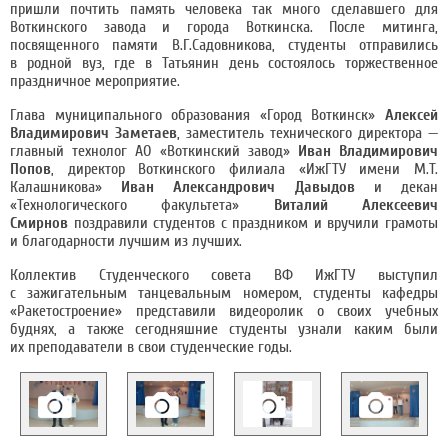
пришли почтить память человека так много сделавшего для
Воткинского завода и города Воткинска. После митинга,
посвященного памяти В.Г.Садовникова, студенты отправились
в родной вуз, где в Татьянин день состоялось торжественное
праздничное мероприятие.
Глава муниципального образования «Город Воткинск»
Алексей
Владимирович Заметаев
, заместитель технического директора —
главный технолог АО «Воткинский завод»
Иван Владимирович
Попов
, директор Воткинского филиала «ИжГТУ имени М.Т.
Калашникова»
Иван Александрович Давыдов
и декан
«Технологического факультета»
Виталий Алексеевич
Смирнов
поздравили студентов с праздником и вручили грамоты
и благодарности лучшим из лучших.
Коллектив Студенческого совета ВФ ИжГТУ выступил
с зажигательным танцевальным номером, студенты кафедры
«Ракетостроение» представили видеоролик о своих учебных
буднях, а также сегодняшние студенты узнали каким были
их преподаватели в свои студенческие годы.