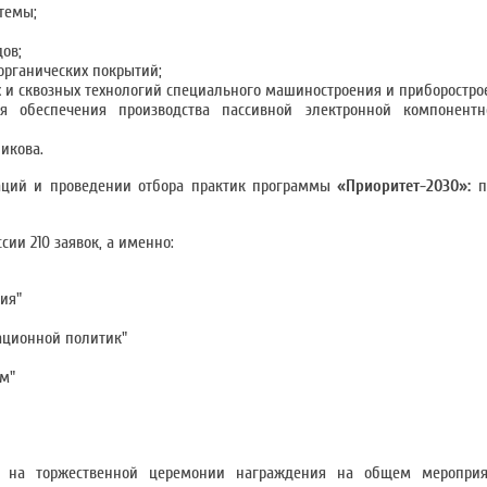
темы;
ов;
органических покрытий;
и сквозных технологий специального машиностроения и приборостро
я обеспечения производства пассивной электронной компонент
икова.
аций и проведении отбора практик программы
«Приоритет-2030»:
п
ии 210 заявок, а именно:
ия"
ационной политик"
м"
ю на торжественной церемонии награждения на общем меропри