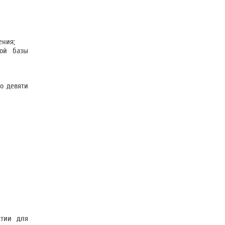
ения;
ной базы
о девяти
ятии для