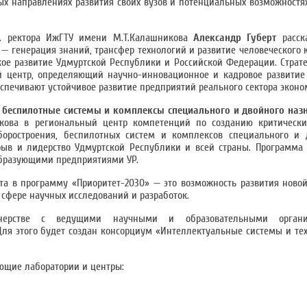
х направлениях развития своих вузов и потенциальных возможностях
. ректора ИжГТУ имени М.Т.Калашникова
Александр Губерт
расска
— генерация знаний, трансфер технологий и развитие человеческого 
ое развитие Удмуртской Республики и Российской Федерации. Страте
 центр, определяющий научно-инновационное и кадровое развитие 
спечивают устойчивое развитие предприятий реального сектора эконо
 беспилотные системы и комплексы специального и двойного наз
кова в региональный центр компетенций по созданию критическ
боростроения, беспилотных систем и комплексов специального и 
рыв и лидерство Удмуртской Республики и всей страны. Программа 
образующими предприятиями УР.
а в программу «Приоритет-2030» — это возможность развития новой
 сфере научных исследований и разработок.
тнерстве с ведущими научными и образовательными органи
ля этого будет создан консорциум «Интеллектуальные системы и тех
ющие лаборатории и центры: