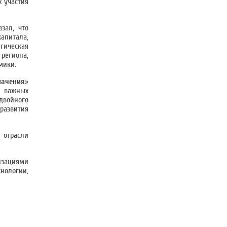
 участия
зал, что
капитала,
гическая
региона,
мики.
начения
»
и важных
двойного
развития
 отрасли
зациями
нологии,