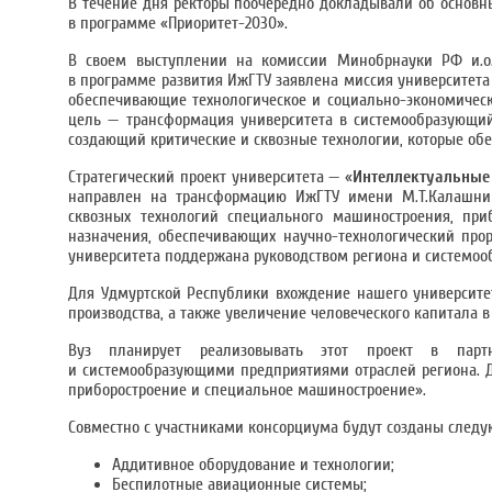
В течение дня ректоры поочередно докладывали об основны
в программе «Приоритет-2030».
В своем выступлении на комиссии Минобрнауки РФ и.о
в программе развития ИжГТУ заявлена миссия университета 
обеспечивающие технологическое и социально-экономическ
цель — трансформация университета в системообразующий
создающий критические и сквозные технологии, которые обе
Стратегический проект университета — «
Интеллектуальные
направлен на трансформацию ИжГТУ имени М.Т.Калашни
сквозных технологий специального машиностроения, при
назначения, обеспечивающих научно-технологический про
университета поддержана руководством региона и системо
Для Удмуртской Республики вхождение нашего университет
производства, а также увеличение человеческого капитала в
Вуз планирует реализовывать этот проект в пар
и системообразующими предприятиями отраслей региона. Д
приборостроение и специальное машиностроение».
Совместно с участниками консорциума будут созданы следу
Аддитивное оборудование и технологии;
Беспилотные авиационные системы;