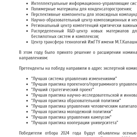
Интеллектуальные информационно-управляющие сис
Полимерные материалы для конденсаторостроения;
Перспективные компоненты для эпоксидных компаунд
Научно-образовательный центр композиционных и не
Региональный центр компетенций критически важных 
Распределенный R&D-центр новых материалов дл
беспилотных систем и комплексов;
Центр трансфера технологий ИжГТУ имени М.Т.Калашн
В этом году было принято решение о расширении номин
направлениям:
Претенденты на победу направили в адрес экспертной комисс
"Лучшая система управления изменениями"
"Лучшая практика проектного/программного управлен
"Лучший стратегический проект"
"Лучшая практика научно-исследовательской и иннов
"Лучшая практика образовательной политики"
"Лучшая практика управления человеческим капитало
"Лучшая практика молодежной политики"
"Лучшая практика управления кампусом"
"Лучшая практика кооперации университета"
Победители отбора 2024 года будут объявлены осень