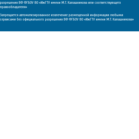
разрешения ВФ ФГБОУ ВО «ИжГТУ имени М.Т. Калашникова или соответствующего
правообладателя»
Запрещается автоматизированное извлечение размещенной информации любыми
сервисами без официального разрешения ВФ ФГБОУ ВО «ИжГТУ имени М.Т. Калашникова»