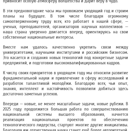
привносит особую атмосферу волшебства и дарит веру в чудо.
В эти предновогодние часы мы провожаем уходящий год и строим
планы на будущее. В том числе благодаря огромному
самоотверженному труду всех, кто работает в нашей сфере, —
ученых, преподавателей, организаторов научных коллективов —
наша страна уверенно двигается вперед, ориентируясь на свои
собственные национальные интересы.
Вместе нам удалось качественно укрепить связи между
университетами, научными институтами и российским бизнесом.
Это касается и создания новых технологий под конкретные задачи
предприятий, и подготовки высококвалифицированных кадров.
К числу своих приоритетов в уходящем году мы относили развитие
фундаментальной науки и привлечение в сферу исследований и
разработок талантливой молодёжи. Благодарю всех, чьи опыт,
знания, интеллект и настойчивость позволили добиться здесь
достаточно заметных успехов.
Впереди — новые, не менее масштабные задачи, новые рубежи. В
2025 году продолжится большая работа по совершенствованию
национальной системы высшего образования, начнется
реализация национальных проектов по обеспечению
технологического лидерства, стартуют многие другие инициативы.
Благодаря им отечественная наука станет ещё более авторитетной,