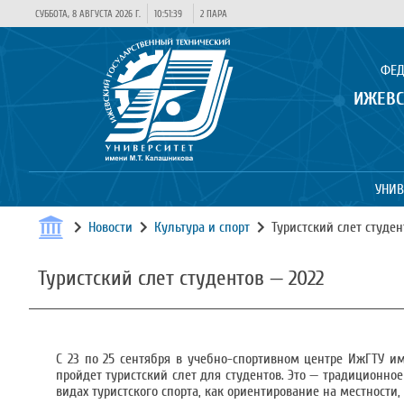
СУББОТА, 8 АВГУСТА 2026 Г.
10:51:39
2 ПАРА
ФЕД
ИЖЕВС
УНИВ
Новости
Культура и спорт
Туристский слет студен
Туристский слет студентов — 2022
С 23 по 25 сентября в учебно-спортивном центре ИжГТУ им
пройдет туристский слет для студентов. Это — традиционн
видах туристского спорта, как ориентирование на местности,