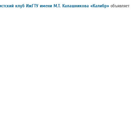
истский клуб
ИжГТУ имени М.Т. Калашникова «Калибр»
объявляет 