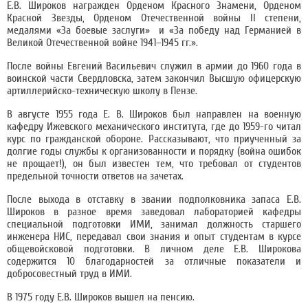
Е.В. Широков награжден Орденом Красного Знамени, Орденом
Красной Звезды, Орденом Отечественной войны II степени,
медалями «За боевые заслуги» и «За победу над Германией в
Великой Отечественной войне 1941–1945 гг.».
После войны Евгений Васильевич служил в армии до 1960 года в
воинской части Свердловска, затем закончил Высшую офицерскую
артиллерийско-техническую школу в Пензе.
В августе 1955 года Е. В. Широков был направлен на военную
кафедру Ижевского механического института, где до 1959-го читал
курс по гражданской обороне. Рассказывают, что приученный за
долгие годы службы к организованности и порядку (война ошибок
не прощает!), он был известен тем, что требовал от студентов
предельной точности ответов на зачетах.
После выхода в отставку в звании подполковника запаса Е.В.
Широков в разное время заведовал лабораторией кафедры
специальной подготовки ИМИ, занимал должность старшего
инженера НИС, передавал свои знания и опыт студентам в курсе
общевойсковой подготовки. В личном деле Е.В. Широкова
содержится 10 благодарностей за отличные показатели и
добросовестный труд в ИМИ.
В 1975 году Е.В. Широков вышел на пенсию.