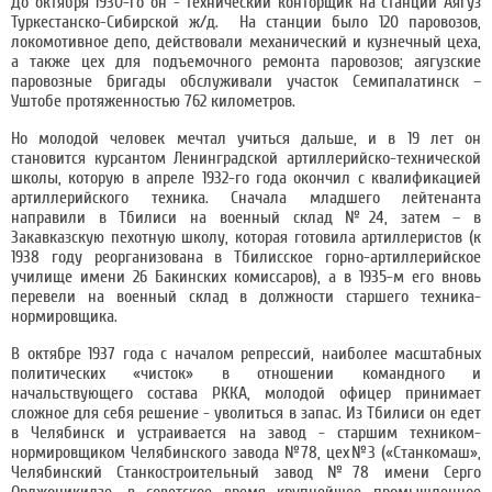
До октября 1930-го он - технический конторщик на станции Аягуз
Туркестанско-Сибирской ж/д. На станции было 120 паровозов,
локомотивное депо, действовали механический и кузнечный цеха,
а также цех для подъемочного ремонта паровозов; аягузские
паровозные бригады обслуживали участок Семипалатинск –
Уштобе протяженностью 762 километров.
Но молодой человек мечтал учиться дальше, и в 19 лет он
становится курсантом Ленинградской артиллерийско-технической
школы, которую в апреле 1932-го года окончил с квалификацией
артиллерийского техника. Сначала младшего лейтенанта
направили в Тбилиси на военный склад №24, затем – в
Закавказскую пехотную школу, которая готовила артиллеристов (к
1938 году реорганизована в Тбилисское горно-артиллерийское
училище имени 26 Бакинских комиссаров), а в 1935-м его вновь
перевели на военный склад в должности старшего техника-
нормировщика.
В октябре 1937 года с началом репрессий, наиболее масштабных
политических «чисток» в отношении командного и
начальствующего состава РККА, молодой офицер принимает
сложное для себя решение - уволиться в запас. Из Тбилиси он едет
в Челябинск и устраивается на завод - старшим техником-
нормировщиком Челябинского завода №78, цех№3 («Станкомаш»,
Челябинский Станкостроительный завод №78 имени Серго
Орджоникидзе, в советское время крупнейшее промышленное