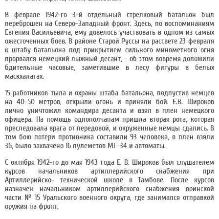
В феврале 1942-го 3-й отдельный стрелковый батальон был
переброшен на Северо-Западный фронт. Здесь, по воспоминаниям
Евгения Васильевича, ему довелось участвовать в одном из самых
ожесточенных боев. В районе Старой Руссы на рассвете 23 февраля
к штабу батальона под прикрытием сильного минометного огня
прорвался немецкий лыжный десант, - об этом вовремя доложили
бдительные часовые, заметившие в лесу фигуры в белых
маскхалатах.
15 работников тыла и охраны штаба батальона, подпустив немцев
на 40-50 метров, открыли огонь и приняли бой. Е.В. Широков
лично уничтожил командира десанта и взял в плен немецкого
офицера. На помощь однополчанам пришла вторая рота, которая
преследовала врага от передовой, и окруженные немцы сдались. В
том бою потери противника составили 93 человека, в плен взяли
36, было захвачено 16 пулеметов МГ-34 и автоматы.
С октября 1942-го до мая 1943 года Е. В. Широков был слушателем
курсов начальников артиллерийского снабжения при
Артиллерийско- технической школе в Тамбове. После курсов
назначен начальником артиллерийского снабжения воинской
части № 15 Уральского военного округа, где занимался отправкой
оружия на фронт.