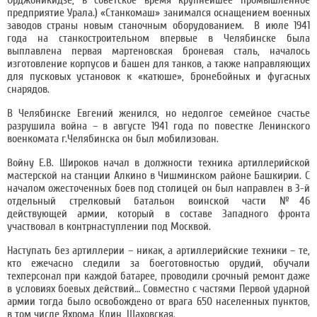
предприятие Урала.) «Станкомаш» занимался оснащением военных
заводов страны новым станочным оборудованием. В июле 1941
года на станкостроительном впервые в Челябинске была
выплавлена первая мартеновская броневая сталь, началось
изготовление корпусов и башен для танков, а также направляющих
для пусковых установок к «катюше», бронебойных и фугасных
снарядов.
В Челябинске Евгений женился, но недолгое семейное счастье
разрушила война – в августе 1941 года по повестке Ленинского
военкомата г.Челябинска он был мобилизован.
Войну Е.В. Широков начал в должности техника артиллерийской
мастерской на станции Алкино в Чишминском районе Башкирии. С
началом ожесточенных боев под столицей он был направлен в 3-й
отдельный стрелковый батальон воинской части №46
действующей армии, который в составе Западного фронта
участвовал в контрнаступлении под Москвой.
Наступать без артиллерии – никак, а артиллерийские техники – те,
кто ежечасно следили за боеготовностью орудий, обучали
техперсонал при каждой батарее, проводили срочный ремонт даже
в условиях боевых действий… Совместно с частями Первой ударной
армии тогда было освобождено от врага 650 населенных пунктов,
в том числе Яхрома, Клин, Шаховская.